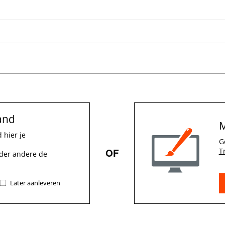
and
M
 hier je
G
OF
T
der andere de
Later aanleveren