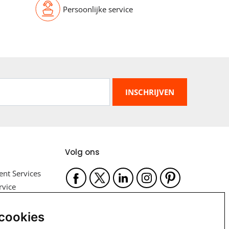
Persoonlijke service
Volg ons
nt Services
rvice
Betaalmogelijkheden
 cookies