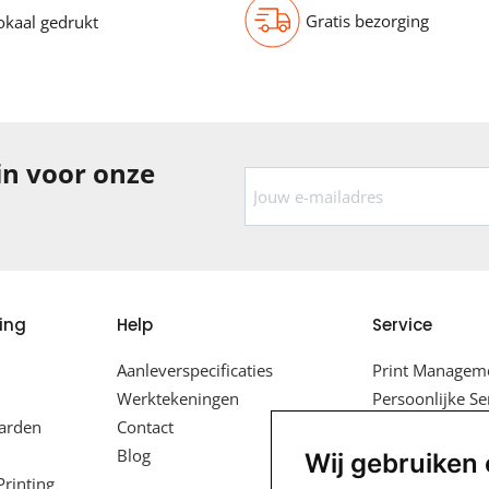
Gratis bezorging
okaal gedrukt
 in voor onze
ing
Help
Service
Aanleverspecificaties
Print Manageme
Werktekeningen
Persoonlijke Se
arden
Contact
Design Services
Blog
Gratis Levering
Wij gebruiken
rinting