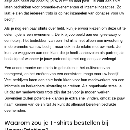
altijd één heeft die goed bij jouw outfit en doel past. Je kunt een shirt
laten bedrukken voor promotie-evenementen of inzamelingsacties. Zo
laat je zien dat iedereen trots is op het inzamelen van donaties voor uw
bedrijf.
Als je nog een paar shirts over hebt, kun je ervoor kiezen om deze uit te
delen tijdens een evenement. Denk bijvoorbeeld aan een give-away of
een loterij. Het bedrukken van een T-shirt is niet alleen een investering
in de promotie van uw bedrijf, maar ook in de relatie met uw merk. Je
kunt ze weggeven aan een klant die je heeft aanbevolen als partner, als
bedankje of wanneer je jouw partnership met nog een jaar verlengd.
Een andere manier om shirts te gebruiken is het cultiveren van
teamgeest, en het creëren van een consistent imago voor uw bedrijf.
Veel bedrijven laten een shirt bedrukken voor hun medewerkers om een
informele en herkenbare uitstraling te creëren. Als organisatie straal je
uit dat uw medewerkers trots zijn dat ze voor je mogen werken.
Bovendien zullen potentiële klanten je extra snel vinden, omdat ze jouw
naam kennen van de shirts! Je kunt dit allemaal bereiken bedrukte
overhemden.
Waarom zou je T-shirts bestellen bij