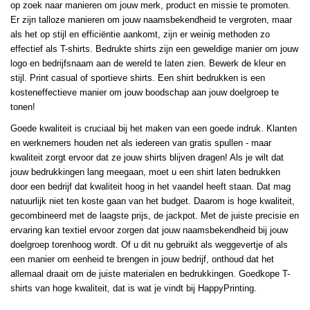
op zoek naar manieren om jouw merk, product en missie te promoten.
Er zijn talloze manieren om jouw naamsbekendheid te vergroten, maar
als het op stijl en efficiëntie aankomt, zijn er weinig methoden zo
effectief als T-shirts. Bedrukte shirts zijn een geweldige manier om jouw
logo en bedrijfsnaam aan de wereld te laten zien. Bewerk de kleur en
stijl. Print casual of sportieve shirts. Een shirt bedrukken is een
kosteneffectieve manier om jouw boodschap aan jouw doelgroep te
tonen!
Goede kwaliteit is cruciaal bij het maken van een goede indruk. Klanten
en werknemers houden net als iedereen van gratis spullen - maar
kwaliteit zorgt ervoor dat ze jouw shirts blijven dragen! Als je wilt dat
jouw bedrukkingen lang meegaan, moet u een shirt laten bedrukken
door een bedrijf dat kwaliteit hoog in het vaandel heeft staan. Dat mag
natuurlijk niet ten koste gaan van het budget. Daarom is hoge kwaliteit,
gecombineerd met de laagste prijs, de jackpot. Met de juiste precisie en
ervaring kan textiel ervoor zorgen dat jouw naamsbekendheid bij jouw
doelgroep torenhoog wordt. Of u dit nu gebruikt als weggevertje of als
een manier om eenheid te brengen in jouw bedrijf, onthoud dat het
allemaal draait om de juiste materialen en bedrukkingen. Goedkope T-
shirts van hoge kwaliteit, dat is wat je vindt bij HappyPrinting.